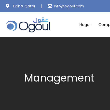
Skip
Doha, Qatar
info@ogoul.com
to
content
Hogar
Comp
Management