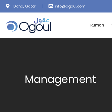
Skip
Doha, Qatar
info@ogoul.com
to
content
Rumah
Management