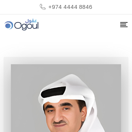
Skip
+974 4444 8846
to
content