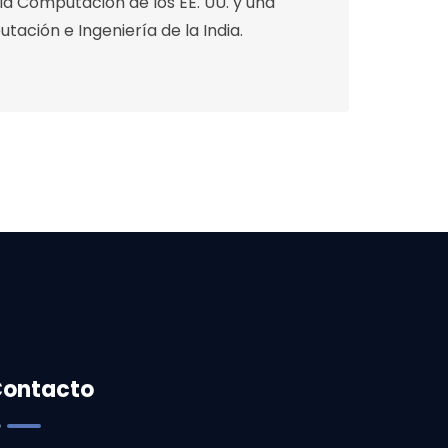
la Computación de los EE. UU. y una
tación e Ingeniería de la India.
ontacto