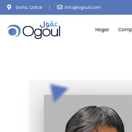
Skip
Doha, Qatar
info@ogoul.com
to
content
Hogar
Comp