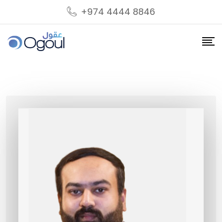
Skip
+974 4444 8846
to
content