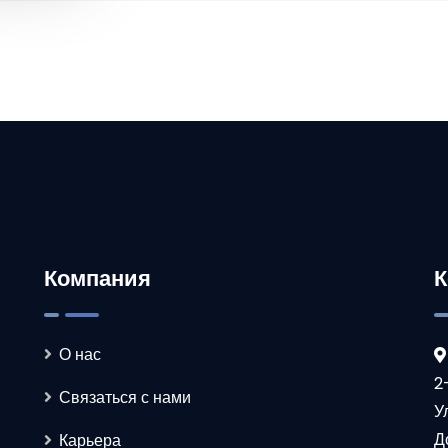
Компания
К
О нас
2
Связаться с нами
У
Д
Карьера