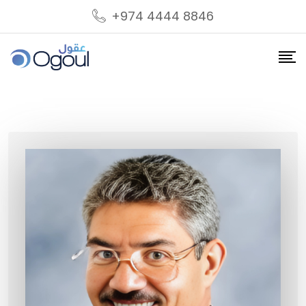
Skip
+974 4444 8846
to
content