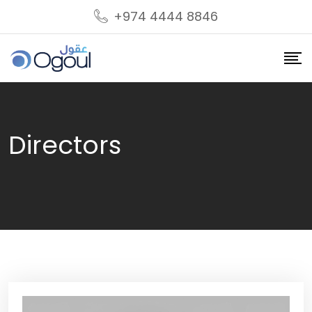
Skip
+974 4444 8846
to
content
Directors