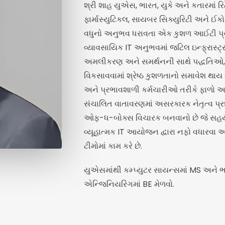
શ્રી શાહ યુએસ, ભારત, યુકે અને કતારમાં રિટ
ફાર્માસ્યુટિકલ, સાયબર સિક્યુરિટી અને ઈક
વધુનો અનુભવ ધરાવતા એક કુશળ આઈટી પ્ર
વ્યાવસાયિક IT અનુભવમાં જટિલ ઇન્ફ્રાસ્ટ્
અમલીકરણ અને સમર્થનની સાથે પદ્ધતિઓ, વિ
વિકસાવવામાં શ્રેષ્ઠ કુશળતાનો સમાવેશ થાય છ
અને પ્રભાવશાળી કર્મચારીઓ તરીકે ફાળો આ
સંચાલિત વાતાવરણમાં અસરકારક નેતૃત્વ પ્રદ
ઓફ-ધ-બોક્સ વિચારક બનવાનો છે જે સહયો
વ્યૂહાત્મક IT આયોજન દ્વારા નફો વધારવા 
ટીમોમાં કામ કરે છે.
યુએસમાંથી કમ્પ્યુટર સાયન્સમાં MS અને ભ
એન્જિનિયરિંગમાં BE મેળવો.