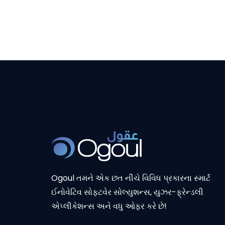
Ogoul તમને એક છત નીચે વિવિધ પ્રકારના સ્માર્ટ
ઈનોવેટિવ સોફ્ટવેર સોલ્યુશન્સ, યુઝર-ફ્રેન્ડલી
એપ્લીકેશન્સ અને વધુ ઓફર કરે છે!