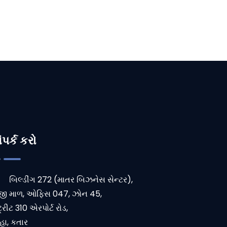
ંપર્ક કરો
બિલ્ડીંગ 272 (માતર બિઝનેસ સેન્ટર),
જી માળ, ઓફિસ 047, ઝોન 45,
ટ્રીટ 310 એરપોર્ટ રોડ,
હા, કતાર