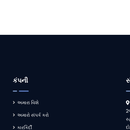
કંપની
સ
અમારા વિશે
2
અમારો સંપર્ક કરો
સ્
દો
કારકિર્દી