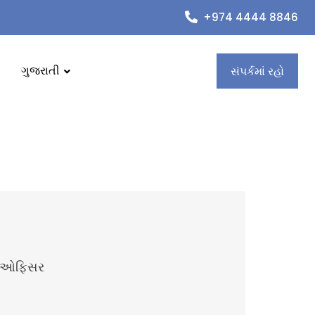
+974 4444 8846
ગુજરાતી
સંપર્કમાં રહો
જી ઓફિસર