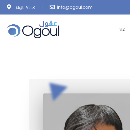
Skip
દોહા, કતાર
info@ogoul.com
to
content
ઘર