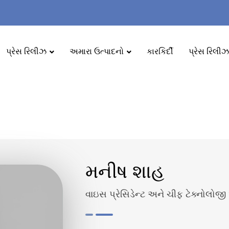
પ્રેસ રિલીઝ
અમારા ઉત્પાદનો
કારકિર્દી
પ્રેસ રિલીઝ
મનીષ શાહ
વાઇસ પ્રેસિડેન્ટ અને ચીફ ટેક્નોલો