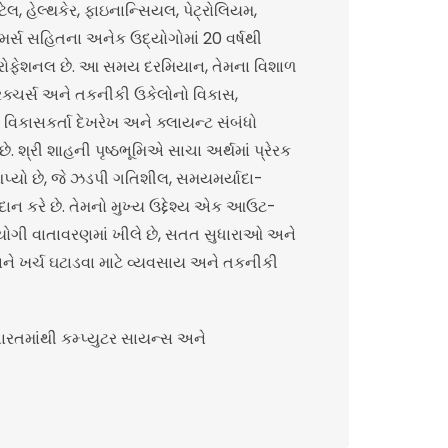
ેલ, હેલ્થકેર, ફાઇનાન્સિયલ, પેટ્રોલિયમ,
ોમર્સ સહિતના અનેક ઉદ્યોગોમાં 20 વર્ષથી
ોફેશનલ છે. આ સમય દરમિયાન, તેમના વિશાળ
રક્ચર્સ અને તકનીકી ઉકેલોનો વિકાસ,
કાસકર્તા દેખરેખ અને ક્લાયન્ટ સંબંધો
ે. શ્રી શાહની પૃષ્ઠભૂમિએ સાચા અર્થમાં પ્રેરક
પ્યો છે, જે ઝડપી ગતિશીલ, સમયમર્યાદા-
ાન કરે છે. તેમનો મુખ્ય ઉદ્દેશ્ય એક આઉટ-
ગી વાતાવરણમાં ખીલે છે, સતત સુધારાઓ અને
અને ખર્ચ ઘટાડવા માટે વ્યવસાય અને તકનીકી
ારતમાંથી કમ્પ્યુટર સાયન્સ અને