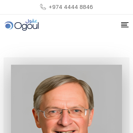
Skip
+974 4444 8846
to
content