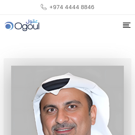
Skip
+974 4444 8846
to
content