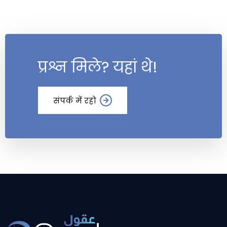
प्रश्न मिले? यहां थे!
संपर्क में रहो